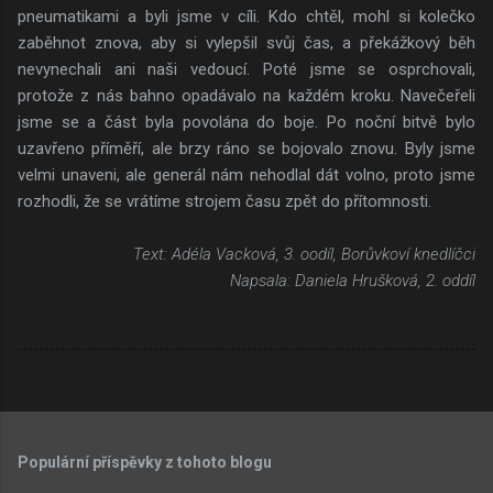
pneumatikami a byli jsme v cíli. Kdo chtěl, mohl si kolečko
zaběhnot znova, aby si vylepšil svůj čas, a překážkový běh
nevynechali ani naši vedoucí. Poté jsme se osprchovali,
protože z nás bahno opadávalo na každém kroku. Navečeřeli
jsme se a část byla povolána do boje. Po noční bitvě bylo
uzavřeno příměří, ale brzy ráno se bojovalo znovu. Byly jsme
velmi unaveni, ale generál nám nehodlal dát volno, proto jsme
rozhodli, že se vrátíme strojem času zpět do přítomnosti.
Text: Adéla Vacková, 3. oodíl, Borůvkoví knedlíčci
Napsala: Daniela Hrušková, 2. oddíl
Populární příspěvky z tohoto blogu