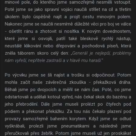
minové pole, do kterého jsme samozřejmě nesměli vstoupit.
Poté jsme se jako spravní vojáci naučili střílet na cíl a třetím
úkolem bylo úspěšně najít a projít cestu minovým polem.
Nakonec jsme se naučili nesmírně důležité věci pro boj ve válce
- ošetřit ránu a zhotovit si nosítka. K novým dovednostem,
které jsme si osvojili, patří také bleskově rychlý nástup,
neustálé klikování nebo dřepování a pochodová píseň, která
zněla táborem skoro celý den:
„Generál je nejlepší, problémy
nám vyřeší, nepřítele zastraší a v hlavě mu haraší.“
Po výcviku jsme se šli najíst a trošku si odpočinout. Potom
mohla začít naše závěrečná zkouška - překažková dráha.
Běhali jsme po dvojocích a měřil se nám čas. Poté, co jsme
odstartovali a udělali kotoul vpřed, nás čekal skok do bazénu a
jeho přebrodění. Dále jsme museli prolézt po čtyřech pod
pódiem a překonat překážku. Za tou nás čekalo plazení pod
provazy samozřejmě bahením korytem. Když jsme se odtud
vyškrábali, prolezli jsme pneumatikami a následně jsme
přeručkovali přes žebřík. Potom jsme museli už jen proskákat