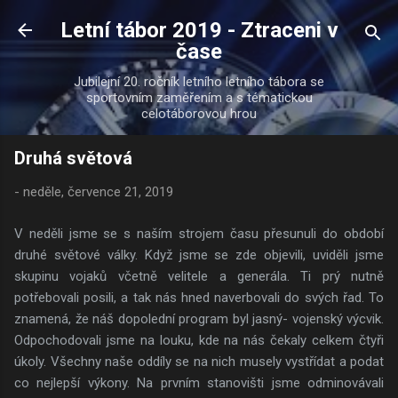
Přeskočit na hlavní obsah
Letní tábor 2019 - Ztraceni v
čase
Jubilejní 20. ročník letního letního tábora se
sportovním zaměřením a s tématickou
celotáborovou hrou
Druhá světová
-
neděle, července 21, 2019
V neděli jsme se s naším strojem času přesunuli do období
druhé světové války. Když jsme se zde objevili, uviděli jsme
skupinu vojaků včetně velitele a generála. Ti prý nutně
potřebovali posili, a tak nás hned naverbovali do svých řad. To
znamená, že náš dopolední program byl jasný- vojenský výcvik.
Odpochodovali jsme na louku, kde na nás čekaly celkem čtyři
úkoly. Všechny naše oddíly se na nich musely vystřídat a podat
co nejlepší výkony. Na prvním stanovišti jsme odminovávali