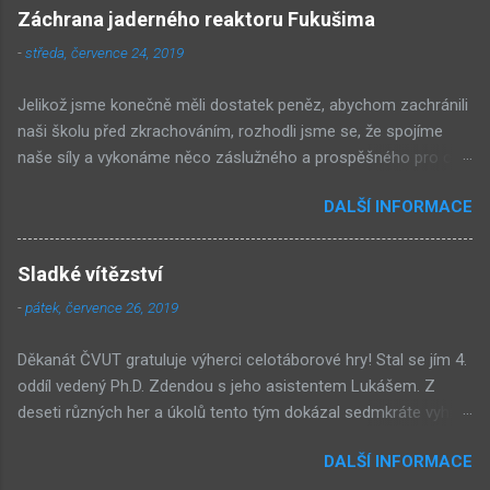
Záchrana jaderného reaktoru Fukušima
-
středa, července 24, 2019
Jelikož jsme konečně měli dostatek peněz, abychom zachránili
naši školu před zkrachováním, rozhodli jsme se, že spojíme
naše síly a vykonáme něco záslužného a prospěšného pro celý
svět: zachráníme jadernou elektrárnu Fukušima před
DALŠÍ INFORMACE
výbuchem! Přesunuli jsme se proto ve stroji času do Japonska
do roku 2011, kdy k výbuchu nečekaně došlo. Spolu s místními
inženýry jsme po celý den chladili jaderný reaktor, nosili k němu
Sladké vítězství
vodu a pomáhali tak zabránit výbuchu elektrárny. Současně
-
pátek, července 26, 2019
jsme po celý den plnili přes 41 úkolů, které sepsali naši slavní
kolegové z fakulty jako manuál na záchranu reaktoru. Mezi
Děkanát ČVUT gratuluje výherci celotáborové hry! Stal se jím 4.
úkoly bylo například postavit hráz, zapojit kabely do počítače,
oddíl vedený Ph.D. Zdendou s jeho asistentem Lukášem. Z
rozdělat a udržovat oheň pomocí miniaturních věcí v krabičce
deseti různých her a úkolů tento tým dokázal sedmkráte vyhrát
od sirek, projít bludištěm v mlze a spousta dalších. Večer jsme
a jednoznačně tak potvrdil svoji nadřazenost, když s 34 body
se pak po skupinách vydali zažehnout nefunkční reaktor. Malé
DALŠÍ INFORMACE
dominoval ve skórovací tabulce fakulty. Na druhém místě se s
děti šly za reaktorem kratší vzdálenost do lesa, zatímco my